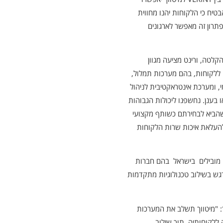
יח כי הלקוחות יהנו מחווית
תרון זה מאפשר לארגונים
קלטה, ורינט מציעה מגוון
ערך עסקי מיידי ללקוחות, בהם מערכות תמלול,
, ומערכת אינטראקטיבית לניהול
תר או בענן. נחשפנו ליכולות הגבוהות
שהביא לבחירתם כשותף מקצועי
ם את מגוון המוצרים ההמתקדמים של VERINT להעלאת איכות שרות הלקוחות
ם מובילים בישראל בהם חברות
דגש בשילוב טכנולוגיות מתקדמות
ך: "מיטווך תשלב את המערכות
דה ללקוחותיה, תוך שילוב