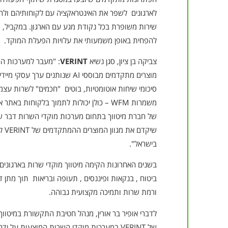
לארגונים לשפר את האינטראקציה עם לקוחותיהם ולהבט
שירות משופרת בכל נקודת מגע עם הארגון. במקביל, פ
להפחית באופן משמעותי את עלויות הפעלת המוקד.
צביקה בן ציון, סגן נשיא
VERINT
: "מעבר למערכות הה
מוצרים מתקדמים מבוססי AI שנותנים 
סיכומי שיחות אוטומטיות, בוטים "חכמים" לשרות עצמי
משמרות WFM – כולן יכולות לתמוך בלקוחות בא
של חברת מיטווך בתחום מערכות מוקדי השרות דבר 
שיקד
בישראל".
בשנים האחרונות הקימה מיטווך מוקדי שרות בארגוני
ביטוח , בנקאות ופיננסים , תעופה ובריאות תוך מתן 
ורמת שרות ותמיכה מקצועית גבוהה.
לדברי אופיר בר אורין, מנהל חטיבת התקשורת במיטוו
של VERINT במערכות מוקדי השרות המוצעות על י