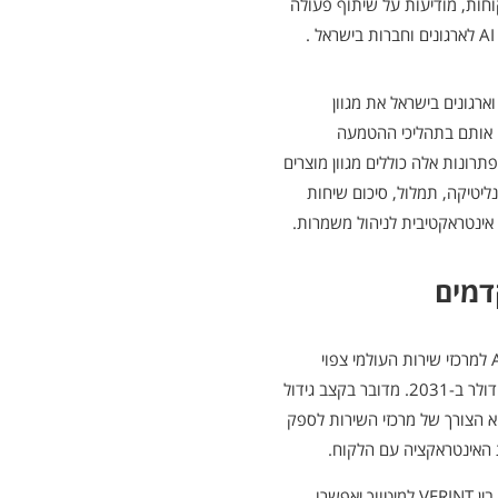
קוחות, מודיעות על שיתוף פעולה
רגונים בישראל את מגוון
ת, ותלווה אותם בתהליכי ההטמעה
פתרונות אלה כוללים מגוון מוצרים
VE, ובהם מערכות אנליטיקה, תמלול, סיכום שיחות
 אינטראקטיבית לניהול משמרות.
דמים
על פי מחקר של חברת Skyquest, שוק פתרונות ה-AI למרכזי שירות העולמי צפוי
לצמוח מ-2.1 מיליארד דולר ב-2023 ל-11.1 מיליארד דולר ב-2031. מדובר בקצב גידול
יחה הוא הצורך של מרכזי השירות לספק
 האינטראקציה עם הלקוח.
הפתרונות מתקדמים שיוצעו במסגרת שיתוף הפעולה בין VERINT למיטווך יאפשרו