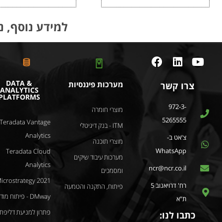
למידע נוסף, נ
DATA &
מערכות פיננסיות
צרו קשר
ANALYTICS
PLATFORMS
972-3-
מוצרי חומרה
5265555
Teradata Vantage
ITM - בנק דיגיטלי
Analytics
צ'אט ב-
מוצרי תוכנה
WhatsApp
Teradata Cloud
מערכות עיבוד שיקים
Analytics
ncr@ncr.co.il
ומסמכים
icrostrategy 2021
רח' דרויאנוב 5
פיתוח, התקנה והטמעה
DMway - פיתוח מודלים
ת"א
פתרון למניעת דליפת
כתבו לנו: