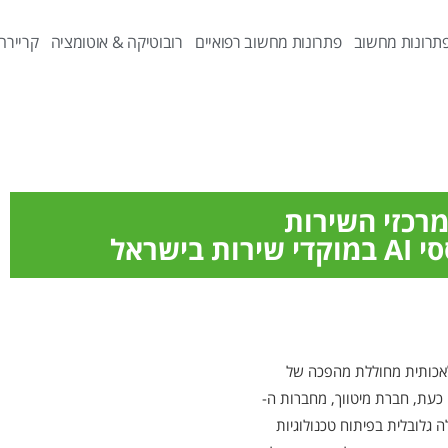
תרונות מחשוב
פתרונות מחשוב רפואיים
רובוטיקה & אוטומציה
קריירה
לאכותית מחוללת מהפכה של
, זהו עולם מרכזי שירות הלקוחות (call centers). כעת, חברת מיטווך, מחברות ה-
הגדולות בישראל, וחברת VERINT, מובילה גלובלית בפיתוח טכנולוגיות