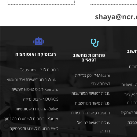
shaya@ncr.c
חשוב
רובוטיקה ואוטומציה
פתרונות מחשוב
רפואיים
ורים
רובוטים לניקיון-Gausium
Mitcare-קיוסק לבדיקת
Whiz i-רובוט לשאיבת אבק וטאטוא
בשירות עצמי
 ותשתיות
Kemaro-רובוט טאטוא תעשייתי
עגלות רפואיות ממוחשבות
פי, ציוד
INDUROS-רובוט גרירה
נתונים
עגלות סיעוד ממוחשבות
Balyo-המלגזות האוטונומיות
ה לעסקים
מחשוב רפואי לחדרי ניתוח
Karter - רובוטים לשינוע בגובה נמוך
לסביבת
עגלות רפואיות לטיפול
EVO-רובוטים לשינוע ולוגיסטיקה
מרחוק