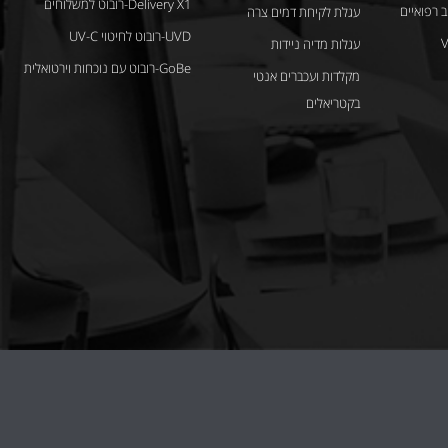
Delivery X1-רובוט למשלוחים
 רפואיים
עגלת לקיחת דמים צרה
UVD-רובוט לחיטוי UV-C
Vi
עגלות מדיה ניידות
GoBe-רובוט עם נוכחות וירטואלית
מקלדות ועכברים אנטי
בקטריאלים