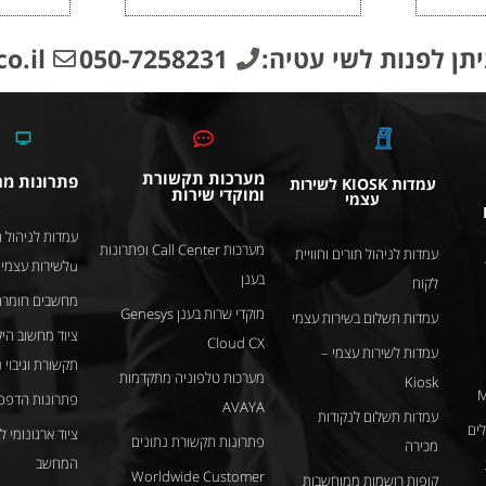
יתן לפנות לשי עטיה:
050-7258231
o.il
מערכות תקשורת
פתרונות מ
עמדות KIOSK לשירות
ומוקדי שירות
עצמי
עמדות לניהול ת
מערכות Call Center ופתרונות
עמדות לניהול תורים וחוויית
uלשירות עצמי
בענן
לקוח
מחשבים חומרה
מוקדי שרות בענן Genesys
עמדות תשלום בשירות עצמי
ציוד מחשוב היק
Cloud CX
עמדות לשירות עצמי –
תקשורת וגיבוי 
מערכות טלפוניה מתקדמות
Kiosk
M
פתרונות הדפס
AVAYA
עמדות תשלום לנקודות
ציוד ארגונומי 
פתרונות תקשורת נתונים
מכירה
המחשב
Worldwide Customer
קופות רושמות ממוחשבות