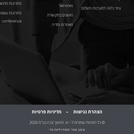
פתרונות מחשוב
Services
ציוד נלווה למערכות תשלום
פתרונות deo
מושגים בתקשורת
conference
מאמרים ומדיה
הצהרת נגישות
–
מדיניות
פרטיות
© כל הזכויות שמורות ל- י.א. מיטווך ובניו בע"מ 2026
עיצוב אתר: סטודיו ליאת פרי