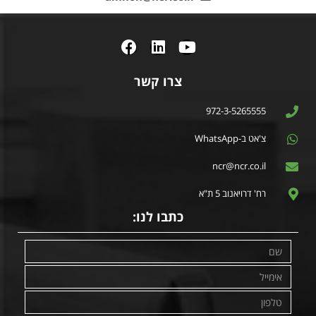
צרו קשר
972-3-5265555
צ'אט ב-WhatsApp
ncr@ncr.co.il
רח' דרויאנוב 5 ת"א
כתבו לנו: