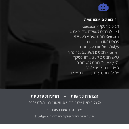
רובוטיקה ואוטומציה
רובוטים לניקיון-Gausium
Whiz i-רובוט לשאיבת אבק וטאטוא
Kemaro-רובוט טאטוא תעשייתי
INDUROS-רובוט גרירה
Balyo-המלגזות האוטונומיות
Karter - רובוטים לשינוע בגובה נמוך
EVO-רובוטים לשינוע ולוגיסטיקה
Delivery X1-רובוט למשלוחים
UVD-רובוט לחיטוי UV-C
GoBe-רובוט עם נוכחות וירטואלית
הצהרת נגישות
–
מדיניות
פרטיות
© כל הזכויות שמורות ל- י.א. מיטווך ובניו בע"מ 2026
עיצוב אתר: סטודיו ליאת פרי
פיתוח אתר, קידום עסקים באינטרנט Site2goal