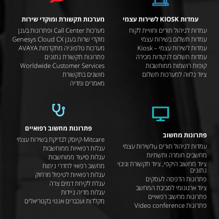
עמדות KIOSK לשירות עצמי
מערכות תקשורת ומוקדי שירות
עמדות לניהול תורים וחוויית לקוח
מערכות Call Center ופתרונות בענן
עמדות תשלום בשירות עצמי
מוקדי שרות בענן Genesys Cloud CX
עמדות לשירות עצמי – Kiosk
מערכות טלפוניה מתקדמות AVAYA
עמדות תשלום לנקודות מכירה
פתרונות תקשורת נתונים
קופות רושמות ממוחשבות
Worldwide Customer Services
ציוד נלווה למערכות תשלום
מושגים בתקשורת
מאמרים ומדיה
פתרונות מחשוב רפואיים
פתרונות מחשוב
Mitcare-קיוסק לבדיקת בשירות עצמי
עמדות לניהול תורים uלשירות עצמי
עגלות רפואיות ממוחשבות
מחשבים חומרה ותשתיות
עגלות סיעוד ממוחשבות
ציוד מחשוב היקפי, ציוד תקשורת וגיבוי
מחשוב רפואי לחדרי ניתוח
נתונים
עגלות רפואיות לטיפול מרחוק
פתרונות הדפסה לעסקים
עגלת לקיחת דמים צרה
ציוד ארגונומי לסביבת המחשב
עגלות מדיה ניידות
פתרונות מחשוב רפואיים
מקלדות ועכברים אנטי בקטריאלים
פתרונות Video conference