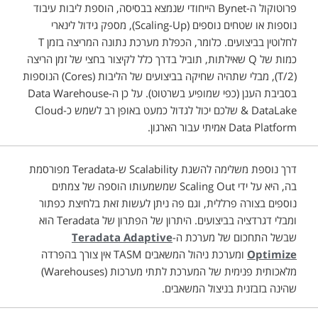
פרוטוקול ה-Bynet הייחודי שנמצא בבסיסה, הוספת ליבות עיבוד
נוספות או שטחים נוספים (Scaling-Up), מספק גידול לינארי
לחלוטין בביצועים. כלומר, הכפלת מערכת נתונה המריצה בזמן T
כמות של Q שאילתות, תוביל בדרך כלל לקיצור בחצי של זמן הריצה
(T/2), מבלי שתהיה שחיקה בביצועים של הליבות (Cores) הנוספות
בסביבת הענן (כפי שמופיע בשרטוט). על כן ה-Data Warehouse
& DataLake שלכם יכול לגדול כמעט באופן רב לשמש כ-Cloud
Data Platform אמיתי עבור הארגון.
דרך נוספת משלימה להשגת Scalability ש-Teradata מפורסמת
בה, היא על ידי Scaling Out שמשמעותו הוספה של צמתים
נוספים בצורה פרללית, וגם פה ניתן לעשות זאת בלחיצת כפתור
ומבלי דגרדציה בביצועים. היתרון של הפתרון של Teradata הוא
שבשל התחכום של מערכת ה-
Teradata Adaptive
Optimize
ומערכת ניהול המשאבים TASM אין צורך בהפרדה
מלאכותית פנימית של המערכת לתתי מערכות (Warehouses)
שהינה בזבזנית בניצול המשאבים.