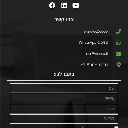
צרו קשר
972-3-5265555
צ'אט ב-WhatsApp
ncr@ncr.co.il
רח' דרויאנוב 5 ת"א
כתבו לנו: