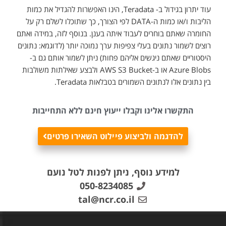
עוד יתרון בגידול ב- Teradata, הינו האפשרות להגדיל את כמות
הליבות ו/או כמות ה-DATA לפי הצורך, כך שתוכלו לשלם רק על
החומרה שאתם בוחרים לעבוד איתה בענן. בנוסף לזה, במידה ואתם
רוצים לשמור נתונים בעלי צפיפות ערך נמוכה יותר (לדוגמא: נתונים
היסטוריים שאתם ניגשים אליהם פחות) ניתן לשמור אותם גם ב-
Azure Blobs או ב-AWS S3 Bucket ולבצע שאילתות משולבות
בין נתונים אלו לנתונים השמורים בטבלאות Teradata.
התקשרו אלינו וקבלו ייעוץ חינם ללא התחייבות
להדגמה ולביצוע פיילוט השאירו פרטים
למידע נוסף, ניתן לפנות לטל נועם
050-8234085
tal@ncr.co.il