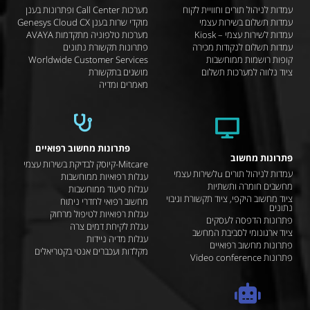
עמדות לניהול תורים וחוויית לקוח
מערכות Call Center ופתרונות בענן
עמדות תשלום בשירות עצמי
מוקדי שרות בענן Genesys Cloud CX
עמדות לשירות עצמי – Kiosk
מערכות טלפוניה מתקדמות AVAYA
עמדות תשלום לנקודות מכירה
פתרונות תקשורת נתונים
קופות רושמות ממוחשבות
Worldwide Customer Services
ציוד נלווה למערכות תשלום
מושגים בתקשורת
מאמרים ומדיה
פתרונות מחשוב רפואיים
פתרונות מחשוב
Mitcare-קיוסק לבדיקת בשירות עצמי
עמדות לניהול תורים uלשירות עצמי
עגלות רפואיות ממוחשבות
מחשבים חומרה ותשתיות
עגלות סיעוד ממוחשבות
ציוד מחשוב היקפי, ציוד תקשורת וגיבוי
מחשוב רפואי לחדרי ניתוח
נתונים
עגלות רפואיות לטיפול מרחוק
פתרונות הדפסה לעסקים
עגלת לקיחת דמים צרה
ציוד ארגונומי לסביבת המחשב
עגלות מדיה ניידות
פתרונות מחשוב רפואיים
מקלדות ועכברים אנטי בקטריאלים
פתרונות Video conference