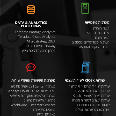
מערכות פיננסיות
DATA & ANALYTICS
PLATFORMS
מוצרי חומרה
Teradata Vantage Analytics
ITM - בנק דיגיטלי
Teradata Cloud Analytics
מוצרי תוכנה
Microstrategy 2021
מערכות עיבוד שיקים ומסמכים
DMway - פיתוח מודלים
פיתוח, התקנה והטמעה
פתרון למניעת דליפת מידע
עמדות KIOSK לשירות עצמי
מערכות תקשורת ומוקדי שירות
עמדות לניהול תורים וחוויית לקוח
מערכות Call Center ופתרונות בענן
עמדות תשלום בשירות עצמי
מוקדי שרות בענן Genesys Cloud CX
עמדות לשירות עצמי – Kiosk
מערכות טלפוניה מתקדמות AVAYA
עמדות תשלום לנקודות מכירה
פתרונות תקשורת נתונים
קופות רושמות ממוחשבות
Worldwide Customer Services
ציוד נלווה למערכות תשלום
מושגים בתקשורת
מאמרים ומדיה