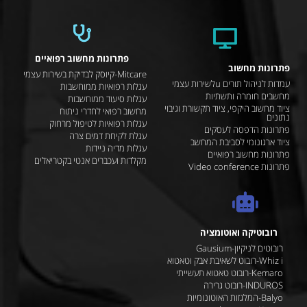
פתרונות מחשוב רפואיים
פתרונות מחשוב
Mitcare-קיוסק לבדיקת בשירות עצמי
עמדות לניהול תורים uלשירות עצמי
עגלות רפואיות ממוחשבות
מחשבים חומרה ותשתיות
עגלות סיעוד ממוחשבות
ציוד מחשוב היקפי, ציוד תקשורת וגיבוי
מחשוב רפואי לחדרי ניתוח
נתונים
עגלות רפואיות לטיפול מרחוק
פתרונות הדפסה לעסקים
עגלת לקיחת דמים צרה
ציוד ארגונומי לסביבת המחשב
עגלות מדיה ניידות
פתרונות מחשוב רפואיים
מקלדות ועכברים אנטי בקטריאלים
פתרונות Video conference
רובוטיקה ואוטומציה
רובוטים לניקיון-Gausium
Whiz i-רובוט לשאיבת אבק וטאטוא
Kemaro-רובוט טאטוא תעשייתי
INDUROS-רובוט גרירה
Balyo-המלגזות האוטונומיות