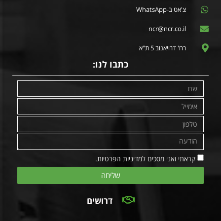
צ'אט ב-WhatsApp
ncr@ncr.co.il
רח' דרויאנוב 5 ת"א
כתבו לנו:
קראתי ואני מסכים למדיניות הפרטיות.
שליחה
דרושים