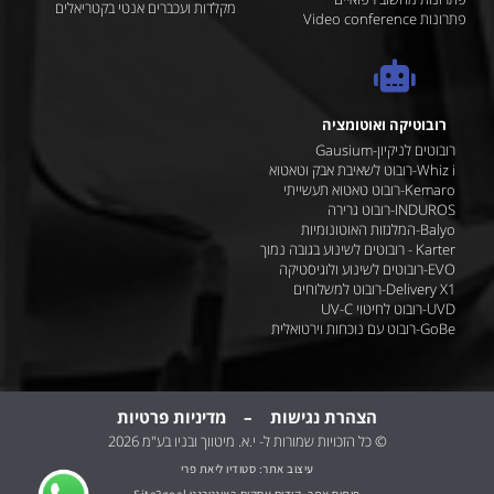
מקלדות ועכברים אנטי בקטריאלים
פתרונות Video conference
רובוטיקה ואוטומציה
רובוטים לניקיון-Gausium
Whiz i-רובוט לשאיבת אבק וטאטוא
Kemaro-רובוט טאטוא תעשייתי
INDUROS-רובוט גרירה
Balyo-המלגזות האוטונומיות
Karter - רובוטים לשינוע בגובה נמוך
EVO-רובוטים לשינוע ולוגיסטיקה
Delivery X1-רובוט למשלוחים
UVD-רובוט לחיטוי UV-C
GoBe-רובוט עם נוכחות וירטואלית
הצהרת נגישות
–
מדיניות
פרטיות
© כל הזכויות שמורות ל- י.א. מיטווך ובניו בע"מ 2026
עיצוב אתר: סטודיו ליאת פרי