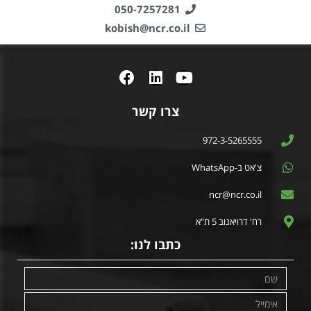
050-7257281
kobish@ncr.co.il
צרו קשר
972-3-5265555
צ'אט ב-WhatsApp
ncr@ncr.co.il
רח' דרויאנוב 5 ת"א
כתבו לנו: