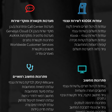
עמדות KIOSK לשירות עצמי
מערכות תקשורת ומוקדי שירות
עמדות לניהול תורים וחוויית לקוח
מערכות Call Center ופתרונות בענן
עמדות תשלום בשירות עצמי
מוקדי שרות בענן Genesys Cloud CX
עמדות לשירות עצמי – Kiosk
מערכות טלפוניה מתקדמות AVAYA
עמדות תשלום לנקודות מכירה
פתרונות תקשורת נתונים
קופות רושמות ממוחשבות
Worldwide Customer Services
ציוד נלווה למערכות תשלום
מושגים בתקשורת
מאמרים ומדיה
פתרונות מחשוב רפואיים
פתרונות מחשוב
Mitcare-קיוסק לבדיקת בשירות עצמי
עמדות לניהול תורים uלשירות עצמי
עגלות רפואיות ממוחשבות
מחשבים חומרה ותשתיות
עגלות סיעוד ממוחשבות
ציוד מחשוב היקפי, ציוד תקשורת וגיבוי
מחשוב רפואי לחדרי ניתוח
נתונים
עגלות רפואיות לטיפול מרחוק
פתרונות הדפסה לעסקים
עגלת לקיחת דמים צרה
ציוד ארגונומי לסביבת המחשב
עגלות מדיה ניידות
פתרונות מחשוב רפואיים