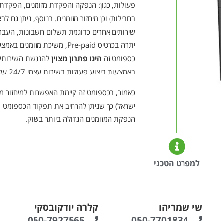
פעולות, כגון: הנפקה והפקדת מזומנים, הפקדת ש
בחבילות) וכן מיחזור מזומנים. בנוסף, ניתן גם לב
שירותים אחרים כדוגמת תשלום חשבונות, העבר
יתרה בכרטיס Pre-paid, משיכת מזומנים באמצעות טלפון נייד ועוד.
כספומט זה
הינו פתרון מצוין
להנגשת השירותים
באמצעות ביצוע פעולות בשירות עצמי 24/7 על ידי הלקוחות.
כאמור, בכספומט זה קיימת האפשרות למיחזור מז
ישראל) כך שניתן להרחיב את תפקוד הכספומט ו
הנפקת המזומנים הגדולה ביותר בשוק.
למפרט הטכני
שי שמריהו
קלרה יודקובסקי
050-7927565
050-7701834