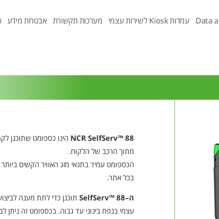
Data a
עמדות Kiosk לשירות עצמי
מערכות תקשורת
אבטחת מידע
פ
NCR SelfServ™ 88
הינו כספומט שתוכנן לקב
מתוך הרכב של הלקוח.
הכספומט עמיד בתנאי מזג האוויר הקשים ביותר ו
בכל אתר.
ה
–SelfServ™ 88
תוכנן כדי לתת מענה לביצוע
עצמי בנפח בינוני עד גבוה. בכספומט זה ניתן לב