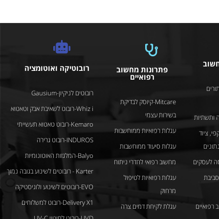
חשוב
רובוטיקה ואוטומציה
פתרונות מחשוב
רפואיים
ורים
רובוטים לניקיון-Gausium
Mitcare-קיוסק לבדיקת
Whiz i-רובוט לשאיבת אבק וטאטוא
בשירות עצמי
 ותשתיות
Kemaro-רובוט טאטוא תעשייתי
עגלות רפואיות ממוחשבות
פי, ציוד
INDUROS-רובוט גרירה
נתונים
עגלות סיעוד ממוחשבות
Balyo-המלגזות האוטונומיות
ה לעסקים
מחשוב רפואי לחדרי ניתוח
Karter - רובוטים לשינוע בגובה נמוך
לסביבת
עגלות רפואיות לטיפול
EVO-רובוטים לשינוע ולוגיסטיקה
מרחוק
Delivery X1-רובוט למשלוחים
 רפואיים
עגלת לקיחת דמים צרה
UVD-רובוט לחיטוי UV-C