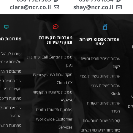
clara@ncr.co.il
shay@ncr.co.il
מערכות תקשורת
פתרונות מ
עמדות KIOSK לשירות
ומוקדי שירות
עצמי
עמדות לניהול ת
מערכות Call Center ופתרונות
עמדות לניהול תורים וחוויית
uלשירות עצמי
בענן
לקוח
מחשבים חומרה
מוקדי שרות בענן Genesys
עמדות תשלום בשירות עצמי
ציוד מחשוב היק
Cloud CX
עמדות לשירות עצמי –
תקשורת וגיבוי 
מערכות טלפוניה מתקדמות
Kiosk
M
פתרונות הדפס
AVAYA
עמדות תשלום לנקודות
ציוד ארגונומי 
פתרונות תקשורת נתונים
מכירה
המחשב
Worldwide Customer
קופות רושמות ממוחשבות
פתרונות מחשוב
Services
ציוד נלווה למערכות תשלום