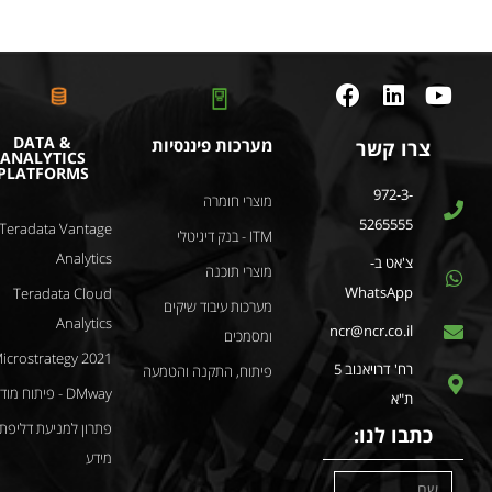
DATA &
מערכות פיננסיות
צרו קשר
ANALYTICS
PLATFORMS
972-3-
מוצרי חומרה
5265555
Teradata Vantage
ITM - בנק דיגיטלי
Analytics
צ'אט ב-
מוצרי תוכנה
WhatsApp
Teradata Cloud
מערכות עיבוד שיקים
Analytics
ncr@ncr.co.il
ומסמכים
icrostrategy 2021
רח' דרויאנוב 5
פיתוח, התקנה והטמעה
DMway - פיתוח מודלים
ת"א
פתרון למניעת דליפת
כתבו לנו:
מידע