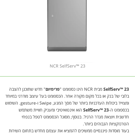
NCR SelfServ™ 23
SelfServ™ 23
מבית NCR הינו כספומט "
פרימיום
" חדש שתוכנן להצבה
בלובי של בנק או בכל מקום מקורה אחר. הכספומט בעל עיצוב מודרני במיוחד
ומצוייד ביכולות העדכניות ביותר של מסך המגע, Swipe ו-gesture. השימוש
בכספומט ה-
SelfServ™ 23
הוא אינטואיטיבי ומעניק חוויית משתמש
חדשנית ויוצאת מגדר הרגיל. בנוסף, מסוגל הכספומט לטפל בנפחי
הטרנזקציות הגבוהים ביותר.
בעוד מוסדות פיננסיים ממשיכים להמציא את עצמם מחדש בתחום השירות