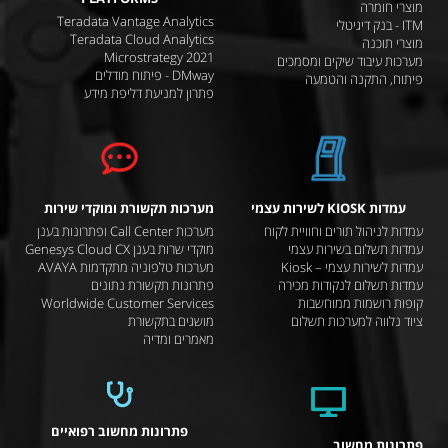
מוצרי חומרה
Teradata Vantage Analytics
ITM - בנק דיגיטלי
Teradata Cloud Analytics
מוצרי תוכנה
Microstrategy 2021
מערכות עיבוד שיקים ומסמכים
DMway - פיתוח מודלים
פיתוח, התקנה והטמעה
פתרון למניעת דליפת מידע
עמדות KIOSK לשירות עצמי
מערכות תקשורת ומוקדי שירות
עמדות לניהול תורים וחוויית לקוח
מערכות Call Center ופתרונות בענן
עמדות תשלום בשירות עצמי
מוקדי שרות בענן Genesys Cloud CX
עמדות לשירות עצמי – Kiosk
מערכות טלפוניה מתקדמות AVAYA
עמדות תשלום לנקודות מכירה
פתרונות תקשורת נתונים
קופות רושמות ממוחשבות
Worldwide Customer Services
ציוד נלווה למערכות תשלום
מושגים בתקשורת
מאמרים ומדיה
פתרונות מחשוב רפואיים
פתרונות מחשוב