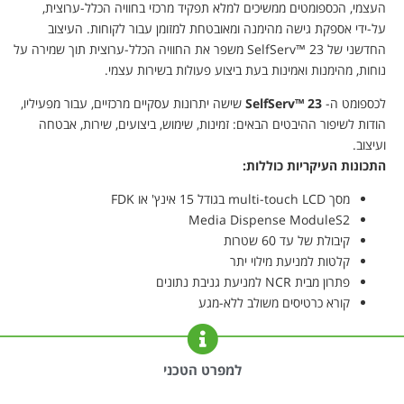
העצמי, הכספומטים ממשיכים למלא תפקיד מרכזי בחוויה הכלל-ערוצית,
על-ידי אספקת גישה מהימנה ומאובטחת למזומן עבור לקוחות. העיצוב
החדשני של SelfServ™ 23 משפר את החוויה הכלל-ערוצית תוך שמירה על
נוחות, מהימנות ואמינות בעת ביצוע פעולות בשירות עצמי.
לכספומט ה-
SelfServ™ 23
שישה יתרונות עסקיים מרכזיים, עבור מפעיליו,
הודות לשיפור ההיבטים הבאים: זמינות, שימוש, ביצועים, שירות, אבטחה
ועיצוב.
התכונות העיקריות כוללות:
מסך multi-touch LCD בגודל 15 אינץ' או FDK
Media Dispense ModuleS2
קיבולת של עד 60 שטרות
קלטות למניעת מילוי יתר
פתרון מבית NCR למניעת גניבת נתונים
קורא כרטיסים משולב ללא-מגע
למפרט הטכני