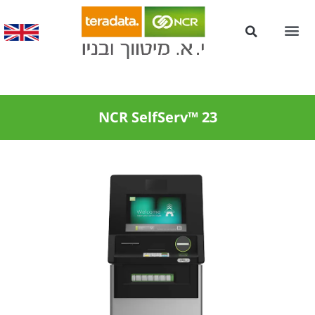
עמדות Kiosk לשירות עצמי
NCR SelfServ™ 23