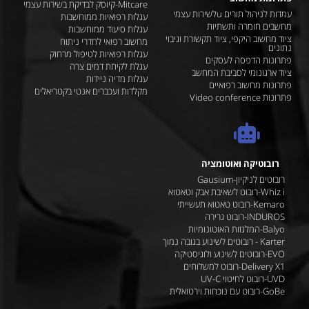
Mitcare-קיוסק לבדיקת בשירות עצמי
עמדות לניהול תורים uלשירות עצמי
עגלות רפואיות ממוחשבות
מחשבים חומרה ותשתיות
עגלות סיעוד ממוחשבות
ציוד מחשוב היקפי, ציוד תקשורת וגיבוי
מחשוב רפואי לחדרי ניתוח
נתונים
עגלות רפואיות לטיפול מרחוק
פתרונות הדפסה לעסקים
עגלת לקיחת דמים צרה
ציוד ארגונומי לסביבת המחשב
עגלות מדיה ניידות
פתרונות מחשוב רפואיים
מקלדות ועכברים אנטי בקטריאלים
פתרונות Video conference
רובוטיקה ואוטומציה
רובוטים לניקיון-Gausium
Whiz i-רובוט לשאיבת אבק וטאטוא
Kemaro-רובוט טאטוא תעשייתי
INDUROS-רובוט גרירה
Balyo-המלגזות האוטונומיות
Karter - רובוטים לשינוע בגובה נמוך
EVO-רובוטים לשינוע ולוגיסטיקה
Delivery X1-רובוט למשלוחים
UVD-רובוט לחיטוי UV-C
GoBe-רובוט עם נוכחות וירטואלית