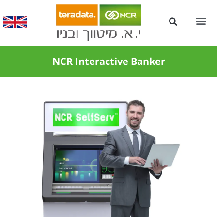
עמדות Kiosk לשירות עצמי
NCR Interactive Banker