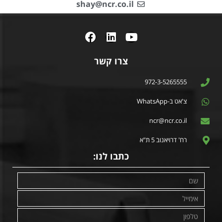
shay@ncr.co.il
צרו קשר
972-3-5265555
צ'אט ב-WhatsApp
ncr@ncr.co.il
רח' דרויאנוב 5 ת"א
כתבו לנו: