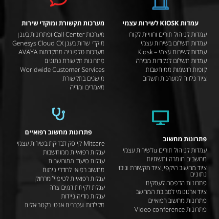
עמדות KIOSK לשירות עצמי
מערכות תקשורת ומוקדי שירות
עמדות לניהול תורים וחוויית לקוח
מערכות Call Center ופתרונות בענן
עמדות תשלום בשירות עצמי
מוקדי שרות בענן Genesys Cloud CX
עמדות לשירות עצמי – Kiosk
מערכות טלפוניה מתקדמות AVAYA
עמדות תשלום לנקודות מכירה
פתרונות תקשורת נתונים
קופות רושמות ממוחשבות
Worldwide Customer Services
ציוד נלווה למערכות תשלום
מושגים בתקשורת
מאמרים ומדיה
פתרונות מחשוב רפואיים
פתרונות מחשוב
Mitcare-קיוסק לבדיקת בשירות עצמי
עמדות לניהול תורים uלשירות עצמי
עגלות רפואיות ממוחשבות
מחשבים חומרה ותשתיות
עגלות סיעוד ממוחשבות
ציוד מחשוב היקפי, ציוד תקשורת וגיבוי
מחשוב רפואי לחדרי ניתוח
נתונים
עגלות רפואיות לטיפול מרחוק
פתרונות הדפסה לעסקים
עגלת לקיחת דמים צרה
ציוד ארגונומי לסביבת המחשב
עגלות מדיה ניידות
פתרונות מחשוב רפואיים
מקלדות ועכברים אנטי בקטריאלים
פתרונות Video conference