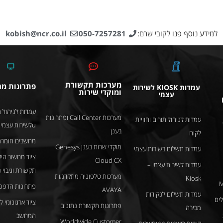
למידע נוסף פנו לקובי שרם:
050-7257281
kobish@ncr.co.il
מערכות תקשורת
פתרונות מ
עמדות KIOSK לשירות
ומוקדי שירות
עצמי
עמדות לניהול ת
מערכות Call Center ופתרונות
עמדות לניהול תורים וחוויית
uלשירות עצמי
בענן
לקוח
מחשבים חומרה
מוקדי שרות בענן Genesys
עמדות תשלום בשירות עצמי
ציוד מחשוב היק
Cloud CX
עמדות לשירות עצמי –
תקשורת וגיבוי 
מערכות טלפוניה מתקדמות
Kiosk
M
פתרונות הדפס
AVAYA
עמדות תשלום לנקודות
ציוד ארגונומי 
פתרונות תקשורת נתונים
מכירה
המחשב
Worldwide Customer