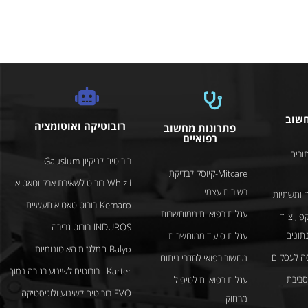
חשוב
רובוטיקה ואוטומציה
פתרונות מחשוב
רפואיים
ורים
רובוטים לניקיון-Gausium
Mitcare-קיוסק לבדיקת
Whiz i-רובוט לשאיבת אבק וטאטוא
בשירות עצמי
 ותשתיות
Kemaro-רובוט טאטוא תעשייתי
עגלות רפואיות ממוחשבות
פי, ציוד
INDUROS-רובוט גרירה
נתונים
עגלות סיעוד ממוחשבות
Balyo-המלגזות האוטונומיות
ה לעסקים
מחשוב רפואי לחדרי ניתוח
Karter - רובוטים לשינוע בגובה נמוך
לסביבת
עגלות רפואיות לטיפול
EVO-רובוטים לשינוע ולוגיסטיקה
מרחוק