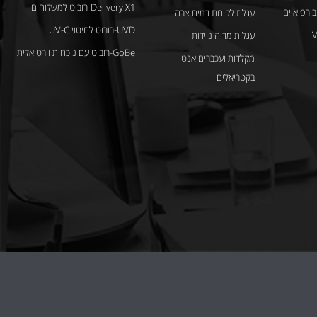
Delivery X1-רובוט למשלוחים
 רפואיים
עגלת לקיחת דמים צרה
UVD-רובוט לחיטוי UV-C
Vi
עגלות מדיה ניידות
GoBe-רובוט עם נוכחות וירטואלית
מקלדות ועכברים אנטי
בקטריאלים