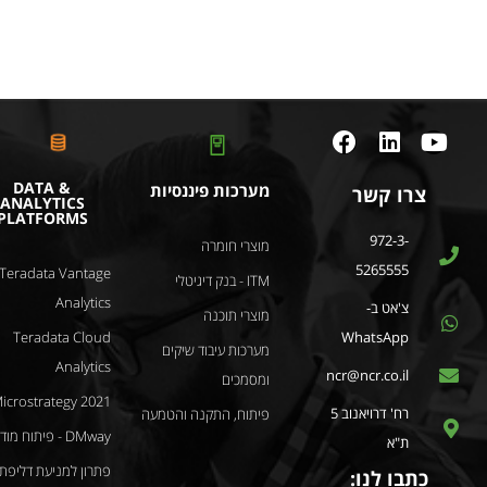
DATA &
מערכות פיננסיות
צרו קשר
ANALYTICS
PLATFORMS
972-3-
מוצרי חומרה
5265555
Teradata Vantage
ITM - בנק דיגיטלי
Analytics
צ'אט ב-
מוצרי תוכנה
WhatsApp
Teradata Cloud
מערכות עיבוד שיקים
Analytics
ncr@ncr.co.il
ומסמכים
icrostrategy 2021
רח' דרויאנוב 5
פיתוח, התקנה והטמעה
DMway - פיתוח מודלים
ת"א
פתרון למניעת דליפת
כתבו לנו: