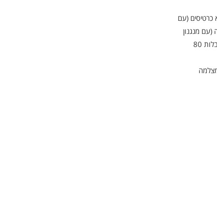
' "19, PIN Pad, קורא כרטיסים (עם
(עם מנגנון
משיכת דפים שלא נלקחו), מדפסת קבלות 80
ומצלמה