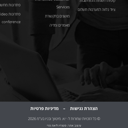
קופות רושמות ממוחשבות
פתרונות מחשוב
Services
ציוד נלווה למערכות תשלום
פתרונות deo
מושגים בתקשורת
conference
מאמרים ומדיה
הצהרת נגישות
–
מדיניות
פרטיות
© כל הזכויות שמורות ל- י.א. מיטווך ובניו בע"מ 2026
עיצוב אתר: סטודיו ליאת פרי