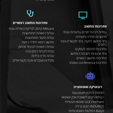
פתרונות מחשוב רפואיים
פתרונות מחשוב
Mitcare-קיוסק לבדיקת בשירות עצמי
עמדות לניהול תורים uלשירות עצמי
עגלות רפואיות ממוחשבות
מחשבים חומרה ותשתיות
עגלות סיעוד ממוחשבות
ציוד מחשוב היקפי, ציוד תקשורת וגיבוי
מחשוב רפואי לחדרי ניתוח
נתונים
עגלות רפואיות לטיפול מרחוק
פתרונות הדפסה לעסקים
עגלת לקיחת דמים צרה
ציוד ארגונומי לסביבת המחשב
עגלות מדיה ניידות
פתרונות מחשוב רפואיים
מקלדות ועכברים אנטי בקטריאלים
פתרונות Video conference
רובוטיקה ואוטומציה
רובוטים לניקיון-Gausium
Whiz i-רובוט לשאיבת אבק וטאטוא
Kemaro-רובוט טאטוא תעשייתי
INDUROS-רובוט גרירה
Balyo-המלגזות האוטונומיות