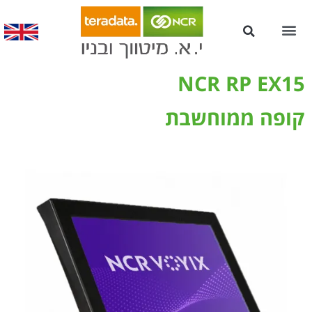
עמדות Kiosk לשירות עצמי
NCR RP EX15
קופה ממוחשבת