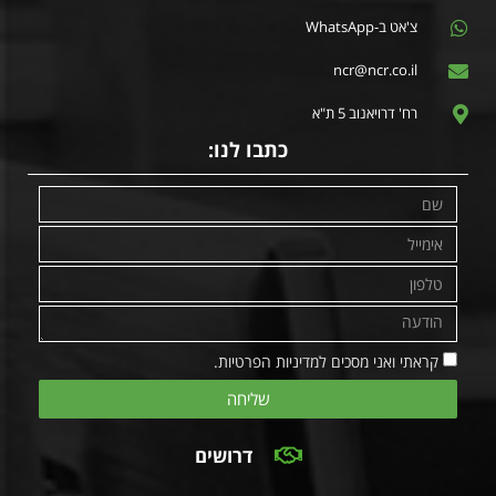
צ'אט ב-WhatsApp
ncr@ncr.co.il
רח' דרויאנוב 5 ת"א
כתבו לנו:
קראתי ואני מסכים למדיניות הפרטיות.
שליחה
דרושים