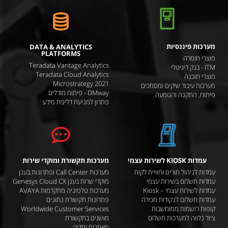
מערכות פיננסיות
DATA & ANALYTICS
PLATFORMS
מוצרי חומרה
Teradata Vantage Analytics
ITM - בנק דיגיטלי
Teradata Cloud Analytics
מוצרי תוכנה
Microstrategy 2021
מערכות עיבוד שיקים ומסמכים
DMway - פיתוח מודלים
פיתוח, התקנה והטמעה
פתרון למניעת דליפת מידע
עמדות KIOSK לשירות עצמי
מערכות תקשורת ומוקדי שירות
עמדות לניהול תורים וחוויית לקוח
מערכות Call Center ופתרונות בענן
עמדות תשלום בשירות עצמי
מוקדי שרות בענן Genesys Cloud CX
עמדות לשירות עצמי – Kiosk
מערכות טלפוניה מתקדמות AVAYA
עמדות תשלום לנקודות מכירה
פתרונות תקשורת נתונים
קופות רושמות ממוחשבות
Worldwide Customer Services
ציוד נלווה למערכות תשלום
מושגים בתקשורת
מאמרים ומדיה