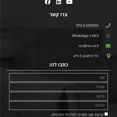
צרו קשר
972-3-5265555
צ'אט ב-WhatsApp
ncr@ncr.co.il
רח' דרויאנוב 5 ת"א
כתבו לנו:
קראתי ואני מסכים למדיניות הפרטיות.