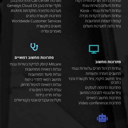
עמדות לניהול תורים וחוויית לקוח
מערכות Call Center ופתרונות בענן
עמדות תשלום בשירות עצמי
מוקדי שרות בענן Genesys Cloud CX
עמדות לשירות עצמי – Kiosk
מערכות טלפוניה מתקדמות AVAYA
עמדות תשלום לנקודות מכירה
פתרונות תקשורת נתונים
קופות רושמות ממוחשבות
Worldwide Customer Services
ציוד נלווה למערכות תשלום
מושגים בתקשורת
מאמרים ומדיה
פתרונות מחשוב רפואיים
פתרונות מחשוב
Mitcare-קיוסק לבדיקת בשירות עצמי
עמדות לניהול תורים uלשירות עצמי
עגלות רפואיות ממוחשבות
מחשבים חומרה ותשתיות
עגלות סיעוד ממוחשבות
ציוד מחשוב היקפי, ציוד תקשורת וגיבוי
מחשוב רפואי לחדרי ניתוח
נתונים
עגלות רפואיות לטיפול מרחוק
פתרונות הדפסה לעסקים
עגלת לקיחת דמים צרה
ציוד ארגונומי לסביבת המחשב
עגלות מדיה ניידות
פתרונות מחשוב רפואיים
מקלדות ועכברים אנטי בקטריאלים
פתרונות Video conference