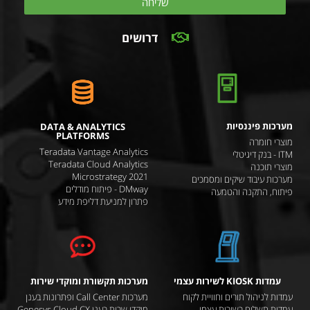
שליחה
דרושים
מערכות פיננסיות
DATA & ANALYTICS
PLATFORMS
מוצרי חומרה
Teradata Vantage Analytics
ITM - בנק דיגיטלי
Teradata Cloud Analytics
מוצרי תוכנה
Microstrategy 2021
מערכות עיבוד שיקים ומסמכים
DMway - פיתוח מודלים
פיתוח, התקנה והטמעה
פתרון למניעת דליפת מידע
עמדות KIOSK לשירות עצמי
מערכות תקשורת ומוקדי שירות
עמדות לניהול תורים וחוויית לקוח
מערכות Call Center ופתרונות בענן
עמדות תשלום בשירות עצמי
מוקדי שרות בענן Genesys Cloud CX