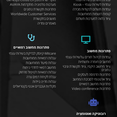
עמדות לשירות עצמי – Kiosk
מערכות טלפוניה מתקדמות AVAYA
עמדות תשלום לנקודות מכירה
פתרונות תקשורת נתונים
קופות רושמות ממוחשבות
Worldwide Customer Services
ציוד נלווה למערכות תשלום
מושגים בתקשורת
מאמרים ומדיה
פתרונות מחשוב רפואיים
פתרונות מחשוב
Mitcare-קיוסק לבדיקת בשירות עצמי
עמדות לניהול תורים uלשירות עצמי
עגלות רפואיות ממוחשבות
מחשבים חומרה ותשתיות
עגלות סיעוד ממוחשבות
ציוד מחשוב היקפי, ציוד תקשורת וגיבוי
מחשוב רפואי לחדרי ניתוח
נתונים
עגלות רפואיות לטיפול מרחוק
פתרונות הדפסה לעסקים
עגלת לקיחת דמים צרה
ציוד ארגונומי לסביבת המחשב
עגלות מדיה ניידות
פתרונות מחשוב רפואיים
מקלדות ועכברים אנטי בקטריאלים
פתרונות Video conference
רובוטיקה ואוטומציה