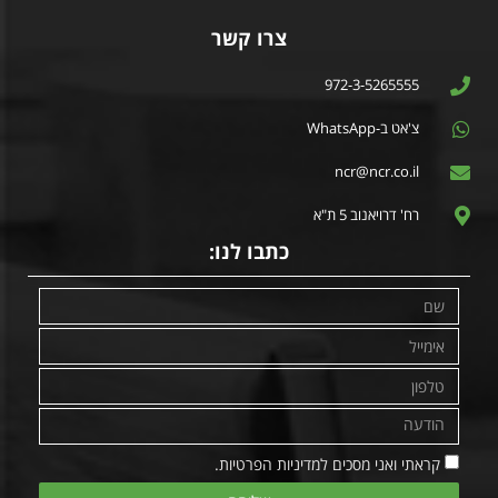
צרו קשר
972-3-5265555
צ'אט ב-WhatsApp
ncr@ncr.co.il
רח' דרויאנוב 5 ת"א
כתבו לנו:
קראתי ואני מסכים למדיניות הפרטיות.