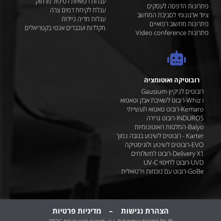
עגלות רפואיות לטיפול מרחוק
פתרונות הדפסה לעסקים
עגלת לקיחת דמים צרה
ציוד ארגונומי לסביבת המחשב
עגלות מדיה ניידות
פתרונות מחשוב רפואיים
מקלדות ועכברים אנטי בקטריאלים
פתרונות Video conference
רובוטיקה ואוטומציה
רובוטים לניקיון-Gausium
Whiz i-רובוט לשאיבת אבק וטאטוא
Kemaro-רובוט טאטוא תעשייתי
INDUROS-רובוט גרירה
Balyo-המלגזות האוטונומיות
Karter - רובוטים לשינוע בגובה נמוך
EVO-רובוטים לשינוע ולוגיסטיקה
Delivery X1-רובוט למשלוחים
UVD-רובוט לחיטוי UV-C
GoBe-רובוט עם נוכחות וירטואלית
הצהרת נגישות
–
מדיניות
פרטיות