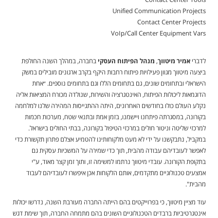
Unified Communication Projects
Contact Center Projects
VoIp/Call Center Equipment Vars
לדברי
אמיר מיטווך
,
מנהל הפיתוח העסקי
בחברה, במהלך השנה החולפת
ביצעה מיטווך מגוון פעילויות פיתוח רחבות היקף בקרב ארגונים מובילים במשק
הישראלי ובתחומים שונים, גם בתחומים הללו וגם בתחומים נוספים. ״אחת
הדוגמאות ליכולות הפיתוח, האינטגרציה והשירות, שנולדה מכורח המציאות אליה
נקלע העולם כולו בחודשים האחרונים, היתה ההתגייסות המהירה שלנו למלחמה
בקורונה, במסגרתה פיתחנו ויישמנו, בזמן אמת ובתנאי שטח, מערכות חכמות
למרכזי שליטה וניטור חולים במרכזי הטיפול בקורונה, בבתי החולים בישראל.
במקביל, נתבקשנו על ידי לא מעט מלקוחותינו להטמיע אצלם פתרון תקשורת כדי
לאפשר לעובדיהם עבודה מהבית, תוך כדי שמירה על המשכיות עסקית גם
בתקופת הקורונה. עובדי מיטווך נרתמו למשימה זו, ותוך זמן קצר מאוד, ע"י
אמצעים טכנולוגיים מתקדמים, אותם הלקוחות אכן איפשרו לעובדיהם לעבוד
מהבית".
עוד מציין מיטווך, כי בפרוייקטים בהם הייתה החברה מעורבת השנה, נדרשו יכולות
אינטגרטיביות ברבדים הטכנולוגיים השונים בהם מתמחה החברה, תוך שימת דגש