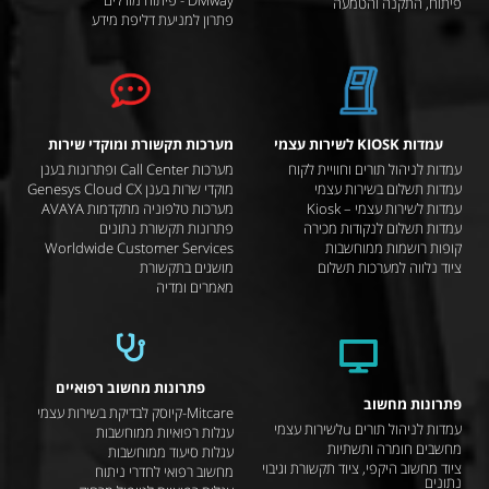
פיתוח, התקנה והטמעה
פתרון למניעת דליפת מידע
עמדות KIOSK לשירות עצמי
מערכות תקשורת ומוקדי שירות
עמדות לניהול תורים וחוויית לקוח
מערכות Call Center ופתרונות בענן
עמדות תשלום בשירות עצמי
מוקדי שרות בענן Genesys Cloud CX
עמדות לשירות עצמי – Kiosk
מערכות טלפוניה מתקדמות AVAYA
עמדות תשלום לנקודות מכירה
פתרונות תקשורת נתונים
קופות רושמות ממוחשבות
Worldwide Customer Services
ציוד נלווה למערכות תשלום
מושגים בתקשורת
מאמרים ומדיה
פתרונות מחשוב רפואיים
פתרונות מחשוב
Mitcare-קיוסק לבדיקת בשירות עצמי
עמדות לניהול תורים uלשירות עצמי
עגלות רפואיות ממוחשבות
מחשבים חומרה ותשתיות
עגלות סיעוד ממוחשבות
ציוד מחשוב היקפי, ציוד תקשורת וגיבוי
מחשוב רפואי לחדרי ניתוח
נתונים