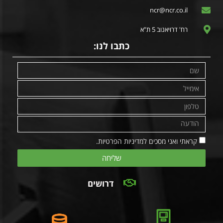
ncr@ncr.co.il
רח' דרויאנוב 5 ת"א
כתבו לנו:
קראתי ואני מסכים למדיניות הפרטיות.
שליחה
דרושים