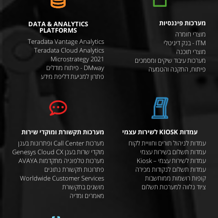
מערכות פיננסיות
DATA & ANALYTICS
PLATFORMS
מוצרי חומרה
Teradata Vantage Analytics
ITM - בנק דיגיטלי
Teradata Cloud Analytics
מוצרי תוכנה
Microstrategy 2021
מערכות עיבוד שיקים ומסמכים
DMway - פיתוח מודלים
פיתוח, התקנה והטמעה
פתרון למניעת דליפת מידע
עמדות KIOSK לשירות עצמי
מערכות תקשורת ומוקדי שירות
עמדות לניהול תורים וחוויית לקוח
מערכות Call Center ופתרונות בענן
עמדות תשלום בשירות עצמי
מוקדי שרות בענן Genesys Cloud CX
עמדות לשירות עצמי – Kiosk
מערכות טלפוניה מתקדמות AVAYA
עמדות תשלום לנקודות מכירה
פתרונות תקשורת נתונים
קופות רושמות ממוחשבות
Worldwide Customer Services
ציוד נלווה למערכות תשלום
מושגים בתקשורת
מאמרים ומדיה