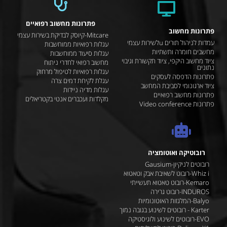
פתרונות מחשוב רפואיים
פתרונות מחשוב
Mitcare-קיוסק לבדיקת בשירות עצמי
עמדות לניהול תורים uלשירות עצמי
עגלות רפואיות ממוחשבות
מחשבים חומרה ותשתיות
עגלות סיעוד ממוחשבות
ציוד מחשוב היקפי, ציוד תקשורת וגיבוי
מחשוב רפואי לחדרי ניתוח
נתונים
עגלות רפואיות לטיפול מרחוק
פתרונות הדפסה לעסקים
עגלת לקיחת דמים צרה
ציוד ארגונומי לסביבת המחשב
עגלות מדיה ניידות
פתרונות מחשוב רפואיים
מקלדות ועכברים אנטי בקטריאלים
פתרונות Video conference
רובוטיקה ואוטומציה
רובוטים לניקיון-Gausium
Whiz i-רובוט לשאיבת אבק וטאטוא
Kemaro-רובוט טאטוא תעשייתי
INDUROS-רובוט גרירה
Balyo-המלגזות האוטונומיות
Karter - רובוטים לשינוע בגובה נמוך
EVO-רובוטים לשינוע ולוגיסטיקה