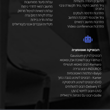
מחשבים חומרה ותשתיות
עגלות סיעוד ממוחשבות
ציוד מחשוב היקפי, ציוד תקשורת וגיבוי
מחשוב רפואי לחדרי ניתוח
נתונים
עגלות רפואיות לטיפול מרחוק
פתרונות הדפסה לעסקים
עגלת לקיחת דמים צרה
ציוד ארגונומי לסביבת המחשב
עגלות מדיה ניידות
פתרונות מחשוב רפואיים
מקלדות ועכברים אנטי בקטריאלים
פתרונות Video conference
רובוטיקה ואוטומציה
רובוטים לניקיון-Gausium
Whiz i-רובוט לשאיבת אבק וטאטוא
Kemaro-רובוט טאטוא תעשייתי
INDUROS-רובוט גרירה
Balyo-המלגזות האוטונומיות
Karter - רובוטים לשינוע בגובה נמוך
EVO-רובוטים לשינוע ולוגיסטיקה
Delivery X1-רובוט למשלוחים
UVD-רובוט לחיטוי UV-C
GoBe-רובוט עם נוכחות וירטואלית