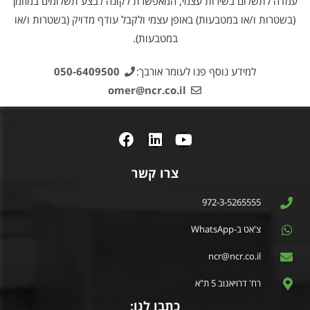
עמדה לתשלום בשירות עצמי, המאפשרת לקונה לבצע תשלומים במזומן
(בשטרות ו/או במטבעות) באופן עצמי ולקבל עודף מדויק (בשטרות ו/או
במטבעות).
למידע נוסף פנו לעומר אורבך:
050-6409500
omer@ncr.co.il
צרו קשר
972-3-5265555
צ'אט ב-WhatsApp
ncr@ncr.co.il
רח' דרויאנוב 5 ת"א
כתבו לנו: