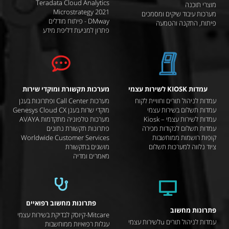
Teradata Cloud Analytics
מוצרי תוכנה
Microstrategy 2021
מערכות עיבוד שיקים ומסמכים
DMway - פיתוח מודלים
פיתוח, התקנה והטמעה
פתרון למניעת דליפת מידע
עמדות KIOSK לשירות עצמי
מערכות תקשורת ומוקדי שירות
עמדות לניהול תורים וחוויית לקוח
מערכות Call Center ופתרונות בענן
עמדות תשלום בשירות עצמי
מוקדי שרות בענן Genesys Cloud CX
עמדות לשירות עצמי – Kiosk
מערכות טלפוניה מתקדמות AVAYA
עמדות תשלום לנקודות מכירה
פתרונות תקשורת נתונים
קופות רושמות ממוחשבות
Worldwide Customer Services
ציוד נלווה למערכות תשלום
מושגים בתקשורת
מאמרים ומדיה
פתרונות מחשוב רפואיים
פתרונות מחשוב
Mitcare-קיוסק לבדיקת בשירות עצמי
עמדות לניהול תורים uלשירות עצמי
עגלות רפואיות ממוחשבות