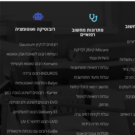
חשוב
רובוטיקה ואוטומציה
פתרונות מחשוב
רפואיים
ורים
רובוטים לניקיון-Gausium
Mitcare-קיוסק לבדיקת
Whiz i-רובוט לשאיבת אבק וטאטוא
בשירות עצמי
 ותשתיות
Kemaro-רובוט טאטוא תעשייתי
עגלות רפואיות ממוחשבות
פי, ציוד
INDUROS-רובוט גרירה
נתונים
עגלות סיעוד ממוחשבות
Balyo-המלגזות האוטונומיות
ה לעסקים
מחשוב רפואי לחדרי ניתוח
Karter - רובוטים לשינוע בגובה נמוך
לסביבת
עגלות רפואיות לטיפול
EVO-רובוטים לשינוע ולוגיסטיקה
מרחוק
Delivery X1-רובוט למשלוחים
 רפואיים
עגלת לקיחת דמים צרה
UVD-רובוט לחיטוי UV-C
Vi
עגלות מדיה ניידות
GoBe-רובוט עם נוכחות וירטואלית
מקלדות ועכברים אנטי