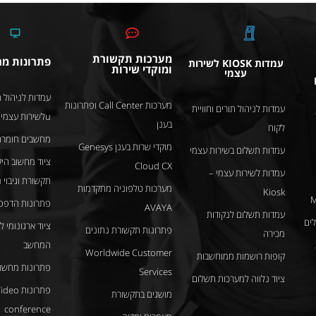
מערכות תקשורת
פתרונות מ
עמדות KIOSK לשירות
ומוקדי שירות
עצמי
עמדות לניהול ת
מערכות Call Center ופתרונות
עמדות לניהול תורים וחוויית
uלשירות עצמי
בענן
לקוח
מחשבים חומרה
מוקדי שרות בענן Genesys
עמדות תשלום בשירות עצמי
ציוד מחשוב היק
Cloud CX
עמדות לשירות עצמי –
תקשורת וגיבוי 
מערכות טלפוניה מתקדמות
Kiosk
M
פתרונות הדפס
AVAYA
עמדות תשלום לנקודות
ציוד ארגונומי 
פתרונות תקשורת נתונים
מכירה
המחשב
Worldwide Customer
קופות רושמות ממוחשבות
פתרונות מחשוב
Services
ציוד נלווה למערכות תשלום
פתרונות deo
מושגים בתקשורת
conference