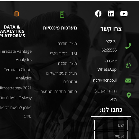
DATA &
מערכות פיננסיות
צרו קשר
ANALYTICS
PLATFORMS
972-3-
מוצרי חומרה
5265555
Teradata Vantage
ITM - בנק דיגיטלי
Analytics
צ'אט ב-
מוצרי תוכנה
WhatsApp
Teradata Cloud
מערכות עיבוד שיקים
Analytics
ncr@ncr.co.il
ומסמכים
icrostrategy 2021
רח' דרויאנוב 5
פיתוח, התקנה והטמעה
DMway - פיתוח מודלים
ת"א
פתרון למניעת דליפת
כתבו לנו:
מידע