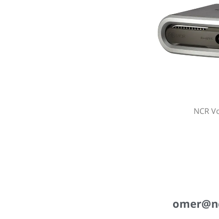
NCR Vo
omer@ncr