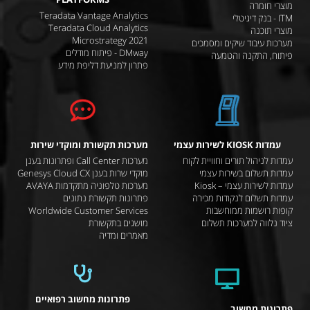
מוצרי חומרה
Teradata Vantage Analytics
ITM - בנק דיגיטלי
Teradata Cloud Analytics
מוצרי תוכנה
Microstrategy 2021
מערכות עיבוד שיקים ומסמכים
DMway - פיתוח מודלים
פיתוח, התקנה והטמעה
פתרון למניעת דליפת מידע
עמדות KIOSK לשירות עצמי
מערכות תקשורת ומוקדי שירות
עמדות לניהול תורים וחוויית לקוח
מערכות Call Center ופתרונות בענן
עמדות תשלום בשירות עצמי
מוקדי שרות בענן Genesys Cloud CX
עמדות לשירות עצמי – Kiosk
מערכות טלפוניה מתקדמות AVAYA
עמדות תשלום לנקודות מכירה
פתרונות תקשורת נתונים
קופות רושמות ממוחשבות
Worldwide Customer Services
ציוד נלווה למערכות תשלום
מושגים בתקשורת
מאמרים ומדיה
פתרונות מחשוב רפואיים
פתרונות מחשוב