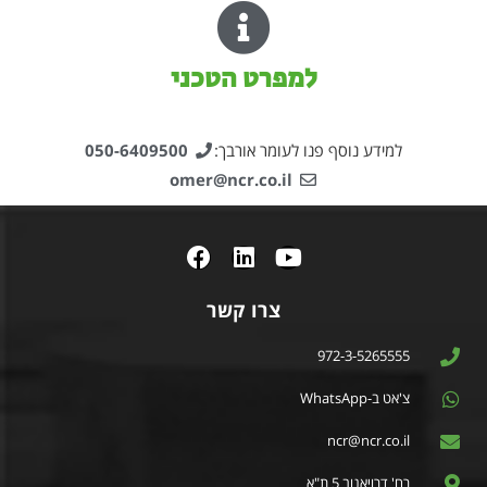
למפרט הטכני
למידע נוסף פנו לעומר אורבך:
050-6409500
omer@ncr.co.il
צרו קשר
972-3-5265555
צ'אט ב-WhatsApp
ncr@ncr.co.il
רח' דרויאנוב 5 ת"א