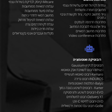
Mitcare-קיוסק לבדיקת בשירות עצמי
עמדות לניהול תורים uלשירות עצמי
עגלות רפואיות ממוחשבות
מחשבים חומרה ותשתיות
עגלות סיעוד ממוחשבות
ציוד מחשוב היקפי, ציוד תקשורת וגיבוי
מחשוב רפואי לחדרי ניתוח
נתונים
עגלות רפואיות לטיפול מרחוק
פתרונות הדפסה לעסקים
עגלת לקיחת דמים צרה
ציוד ארגונומי לסביבת המחשב
עגלות מדיה ניידות
פתרונות מחשוב רפואיים
מקלדות ועכברים אנטי בקטריאלים
פתרונות Video conference
רובוטיקה ואוטומציה
רובוטים לניקיון-Gausium
Whiz i-רובוט לשאיבת אבק וטאטוא
Kemaro-רובוט טאטוא תעשייתי
INDUROS-רובוט גרירה
Balyo-המלגזות האוטונומיות
Karter - רובוטים לשינוע בגובה נמוך
EVO-רובוטים לשינוע ולוגיסטיקה
Delivery X1-רובוט למשלוחים
UVD-רובוט לחיטוי UV-C
GoBe-רובוט עם נוכחות וירטואלית