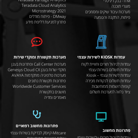
ITM - בנק דיגיטלי
Teradata Cloud Analytics
מוצרי תוכנה
Microstrategy 2021
מערכות עיבוד שיקים ומסמכים
DMway - פיתוח מודלים
פיתוח, התקנה והטמעה
פתרון למניעת דליפת מידע
עמדות KIOSK לשירות עצמי
מערכות תקשורת ומוקדי שירות
עמדות לניהול תורים וחוויית לקוח
מערכות Call Center ופתרונות בענן
עמדות תשלום בשירות עצמי
מוקדי שרות בענן Genesys Cloud CX
עמדות לשירות עצמי – Kiosk
מערכות טלפוניה מתקדמות AVAYA
עמדות תשלום לנקודות מכירה
פתרונות תקשורת נתונים
קופות רושמות ממוחשבות
Worldwide Customer Services
ציוד נלווה למערכות תשלום
מושגים בתקשורת
מאמרים ומדיה
פתרונות מחשוב רפואיים
פתרונות מחשוב
Mitcare-קיוסק לבדיקת בשירות עצמי
עמדות לניהול תורים uלשירות עצמי