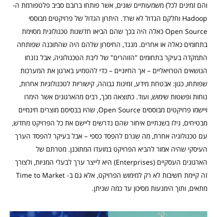
והם זמינים לכל) משמעותיים שונים, אשר פותחו ברובם סביב פלטפורמת ה-
Hadoop וחלקם הגדול לא שרד. היתרון הגדול של פרויקטים מבוססי
Open Source כאלה היה בכך שהם הביאו חדשנות טכנולוגית מסוימת
בתחומים כאלה או אחרים. מנגד, החיסרון שלהם היה שהתוכנה שפותחה
התמקדה בעיקר בתחומים "הזוהרים" של ליבת הטכנולוגיה, אבל נזנחו
הנושאים הטרויאליים – אך החיוניים – כדי להטמיע בארגון את המערכות
שפותחו, כגון: אבטחת מידע, זמינות גבוהה, קישוריות לטכנולוגיות אחרות,
נוחות ופשטות שימוש, ועוד. כתוצאה מכך, רבים מהארגונים אשר הימרו
ויישמו פרויקטים מבוססים Open Source, שהיו בבסיסם מוצרים חינמיים
מבטיחים, גילו בשנתיים איחור שהם נדרשים ליישם את כל הפרויקט מחדש,
עם טכנולוגיה אחרת, מה שגרם להפסד כספי – אבל בעיקר להפסד הערך
העיסקי שהיה אמור להביא הפרויקט במועדו המתוכנן. מטרתם של
הארגונים העסקיים (Enterprises) היא לייצר ערך לבעלי המניות, ולצורך
זה קיימת חשיבות לא רק למימוש הפרויקט, אלא גם ב- Time to Market
מתאים, ותוך הימנעות מסיכון עד כמה שניתן.