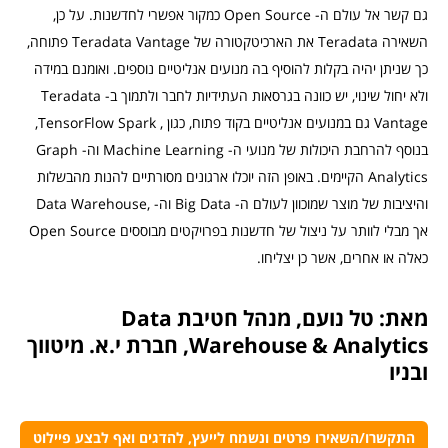
גם קשר אל עולם ה- Open Source כמקור אפשרי לחדשנות. על כן,
השאירה Teradata את הארכיטקטורה של Teradata Vantage פתוחה,
כך שניתן יהיה בקלות להוסיף בה מנועים אנליטיים נוספים. ואומנם במידה
ולא יחול שינוי, יש כוונה בגרסאות העתידיות לחבר ולתמוך ב- Teradata
Vantage גם במנועים אנליטיים בקוד פתוח, כגון , TensorFlow Spark,
בנוסף להרחבת היכולות של מנועי ה- Machine Learning וה- Graph
Analytics הקיימים. באופן הזה יוכלו ארגונים מסורתיים להנות מהבשלות
והיציבות של מוצר שמוכוון לעולם ה- Big Data וה- ,Data Warehouse
אך מבלי לוותר על ניצול של חדשנות בפרויקטים מבוססים Open Source
כאלה או אחרים, אשר כן יצליחו.
מאת: טל נועם, מנהל חטיבת Data
Warehouse & Analytics, חברת י.א. מיטווך
ובניו
התקשרו/השאירו פרטים ונשמח לייעץ, להדגים ואף לבצע פיילוט