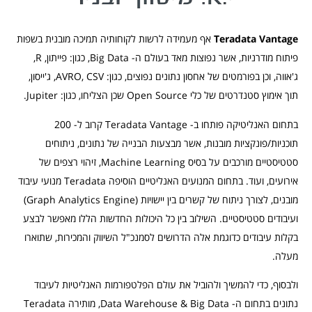
Teradata Vantage
אף מעמידה לרשות לקוחותיה תמיכה מובנית בשפות
פיתוח מודרניות, אשר נפוצות מאד בעולם ה- Big Data, כגון: פייתון, R,
ג'אווה, וכן בפורמטים של אחסון נתונים נפוצים, כגון: AVRO, CSV, ג'ייסון,
תוך אימוץ סטנדרטים של כלי Open Source שכן הצליחו, כגון: Jupiter.
בתחום האנליטיקה פותחו ב- Teradata Vantage קרוב ל- 200
תוכניות/פונקציות מובנות, אשר מבצעות הבנייה של נתונים, ניתוחים
סטטיסטיים מורכבים על בסיס Machine Learning, זיהוי רצפים של
אירועים, ועוד. בתחום המנועים האנליטיים הוסיפה Teradata מנועי עיבוד
מובנים, לצורך ניתוח של קשרים בין יישויות (Graph Analytics Engine)
ועיבודים סטטיסטיים. השילוב בין כל היכולות החדשות הללו מאפשר לבצע
בקלות עיבודים כדוגמת אלה הדרושים לסמנכ"ל השיווק והמכירות, שתוארו
מעלה.
ולבסוף, כדי להמשיך ולהוביל את עולם הפלטפורמות האנליטיות לעיבוד
נתונים בתחום ה- Data Warehouse & Big Data, מותירה Teradata