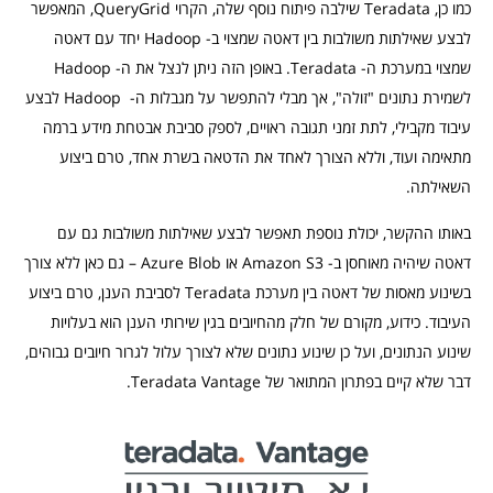
כמו כן, Teradata שילבה פיתוח נוסף שלה, הקרוי QueryGrid, המאפשר
לבצע שאילתות משולבות בין דאטה שמצוי ב- Hadoop יחד עם דאטה
שמצוי במערכת ה- Teradata. באופן הזה ניתן לנצל את ה- Hadoop
לשמירת נתונים "זולה", אך מבלי להתפשר על מגבלות ה- Hadoop לבצע
עיבוד מקבילי, לתת זמני תגובה ראויים, לספק סביבת אבטחת מידע ברמה
מתאימה ועוד, וללא הצורך לאחד את הדטאה בשרת אחד, טרם ביצוע
השאילתה.
באותו ההקשר, יכולת נוספת תאפשר לבצע שאילתות משולבות גם עם
דאטה שיהיה מאוחסן ב- Amazon S3 או Azure Blob – גם כאן ללא צורך
בשינוע מאסות של דאטה בין מערכת Teradata לסביבת הענן, טרם ביצוע
העיבוד. כידוע, מקורם של חלק מהחיובים בגין שירותי הענן הוא בעלויות
שינוע הנתונים, ועל כן שינוע נתונים שלא לצורך עלול לגרור חיובים גבוהים,
דבר שלא קיים בפתרון המתואר של Teradata Vantage.