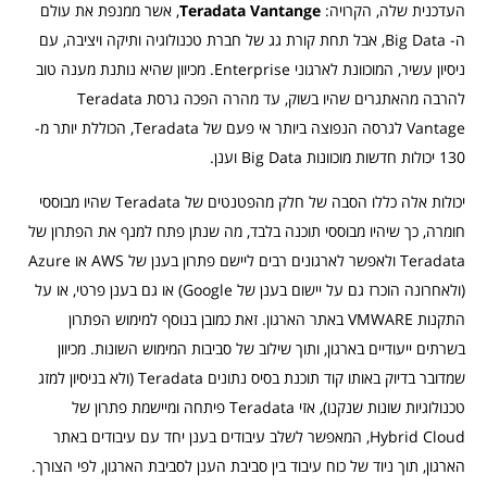
העדכנית שלה, הקרויה:
Teradata Vantange
, אשר ממנפת את עולם
ה- Big Data, אבל תחת קורת גג של חברת טכנולוגיה ותיקה ויציבה, עם
ניסיון עשיר, המוכוונת לארגוני Enterprise. מכיוון שהיא נותנת מענה טוב
להרבה מהאתגרים שהיו בשוק, עד מהרה הפכה גרסת Teradata
Vantage לגרסה הנפוצה ביותר אי פעם של Teradata, הכוללת יותר מ-
130 יכולות חדשות מוכוונות Big Data וענן.
יכולות אלה כללו הסבה של חלק מהפטנטים של Teradata שהיו מבוססי
חומרה, כך שיהיו מבוססי תוכנה בלבד, מה שנתן פתח למנף את הפתרון של
Teradata ולאפשר לארגונים רבים ליישם פתרון בענן של AWS או Azure
(ולאחרונה הוכרז גם על יישום בענן של Google) או גם בענן פרטי, או על
התקנות VMWARE באתר הארגון. זאת כמובן בנוסף למימוש הפתרון
בשרתים ייעודיים בארגון, ותוך שילוב של סביבות המימוש השונות. מכיוון
שמדובר בדיוק באותו קוד תוכנת בסיס נתונים Teradata (ולא בניסיון למזג
טכנולוגיות שונות שנקנו), אזי Teradata פיתחה ומיישמת פתרון של
Hybrid Cloud, המאפשר לשלב עיבודים בענן יחד עם עיבודים באתר
הארגון, תוך ניוד של כוח עיבוד בין סביבת הענן לסביבת הארגון, לפי הצורך.