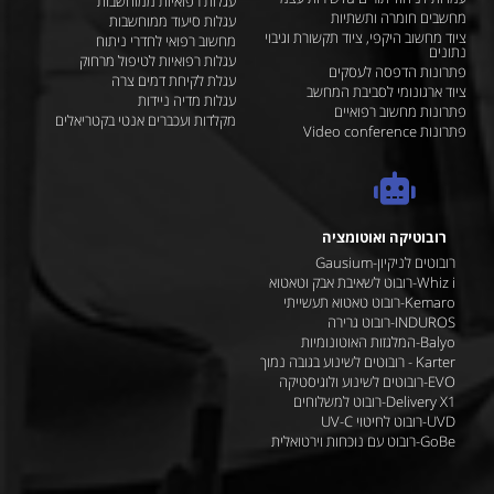
עגלות רפואיות ממוחשבות
מחשבים חומרה ותשתיות
עגלות סיעוד ממוחשבות
ציוד מחשוב היקפי, ציוד תקשורת וגיבוי
מחשוב רפואי לחדרי ניתוח
נתונים
עגלות רפואיות לטיפול מרחוק
פתרונות הדפסה לעסקים
עגלת לקיחת דמים צרה
ציוד ארגונומי לסביבת המחשב
עגלות מדיה ניידות
פתרונות מחשוב רפואיים
מקלדות ועכברים אנטי בקטריאלים
פתרונות Video conference
רובוטיקה ואוטומציה
רובוטים לניקיון-Gausium
Whiz i-רובוט לשאיבת אבק וטאטוא
Kemaro-רובוט טאטוא תעשייתי
INDUROS-רובוט גרירה
Balyo-המלגזות האוטונומיות
Karter - רובוטים לשינוע בגובה נמוך
EVO-רובוטים לשינוע ולוגיסטיקה
Delivery X1-רובוט למשלוחים
UVD-רובוט לחיטוי UV-C
GoBe-רובוט עם נוכחות וירטואלית