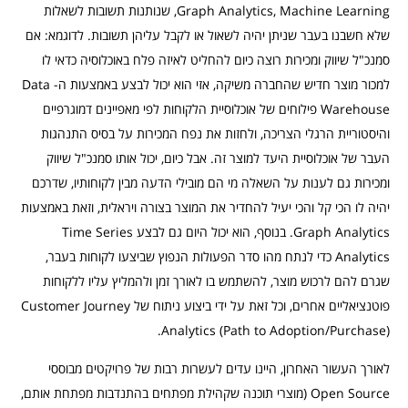
Graph Analytics, Machine Learning, שנותנות תשובות לשאלות
שלא חשבנו בעבר שניתן יהיה לשאול או לקבל עליהן תשובות. לדוגמא: אם
סמנכ"ל שיווק ומכירות רוצה כיום להחליט לאיזה פלח באוכלוסיה כדאי לו
למכור מוצר חדיש שהחברה משיקה, אזי הוא יכול לבצע באמצעות ה- Data
Warehouse פילוחים של אוכלוסיית הלקוחות לפי מאפיינים דמוגרפיים
והיסטוריית הרגלי הצריכה, ולחזות את נפח המכירות על בסיס התנהגות
העבר של אוכלוסיית היעד למוצר זה. אבל כיום, יכול אותו סמנכ"ל שיווק
ומכירות גם לענות על השאלה מי הם מובילי הדעה מבין לקוחותיו, שדרכם
יהיה לו הכי קל והכי יעיל להחדיר את המוצר בצורה ויראלית, וזאת באמצעות
Graph Analytics. בנוסף, הוא יכול היום גם לבצע Time Series
Analytics כדי לנתח מהו סדר הפעולות הנפוץ שביצעו לקוחות בעבר,
שגרם להם לרכוש מוצר, להשתמש בו לאורך זמן ולהמליץ עליו ללקוחות
פוטנציאליים אחרים, וכל זאת על ידי ביצוע ניתוח של Customer Journey
Analytics (Path to Adoption/Purchase).
לאורך העשור האחרון, היינו עדים לעשרות רבות של פרויקטים מבוססי
Open Source (מוצרי תוכנה שקהילת מפתחים בהתנדבות מפתחת אותם,