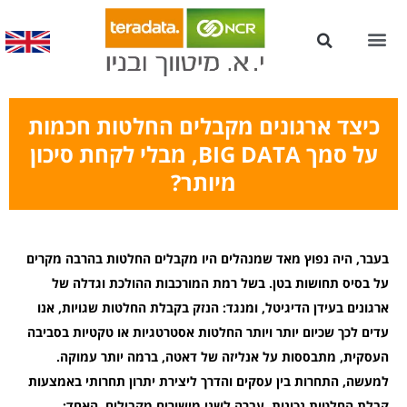
עמדות Kiosk לשירות עצמי
כיצד ארגונים מקבלים החלטות חכמות
על סמך BIG DATA, מבלי לקחת סיכון
מיותר?
בעבר, היה נפוץ מאד שמנהלים היו מקבלים החלטות בהרבה מקרים
על בסיס תחושות בטן. בשל רמת המורכבות ההולכת וגדלה של
ארגונים בעידן הדיגיטל, ומנגד: הנזק בקבלת החלטות שגויות, אנו
עדים לכך שכיום יותר ויותר החלטות אסטרטגיות או טקטיות בסביבה
העסקית, מתבססות על אנליזה של דאטה, ברמה יותר עמוקה.
למעשה, התחרות בין עסקים והדרך ליצירת יתרון תחרותי באמצעות
קבלת החלטות נכונות, עברה לשני מישורים מקבילים. האחד: