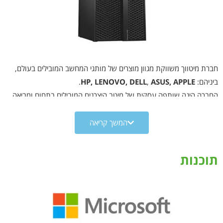
חברת מיטווך משווקת מגוון מוצרים של מותגי המחשב המובילים בעולם,
ביניהם:
ASUS, APPLE
,
HP, LENOVO, DELL
.
החברה הינה שותפה עסקית של מיטב היצרנים המובילים בתחום ומביאה
ללקוח יתרונות משמעותיים, כמו מחירי BID אטרקטיביים, קונפיגורציות
מותאמות לצרכים המיוחדים של כל לקוח וזמינות מרבית.
המשך קריאה
תחנות העבודה מותאמות באופן ממוקד לתוכנות 'כבדות' של גרפיקה
ועריכת וידאו הדורשות מאיצים גרפיים, רינדורים כבדים, עבודה ב-VR, תלת
תוכנות
ממד ושכבות מרובות. המארז של תחנות העבודה כולל אקוסטיקה שקטה
במיוחד וקירור מתקדם לביצועים מהירים. כמו כן אתם נהנים מאחריות
כמכלול, על פתרון שנבחן ונבדק במיוחד עבור השימושים שלכם.