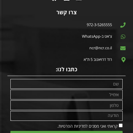
צרו קשר
972-3-5265555
צ'אט ב-WhatsApp
ncr@ncr.co.il
רח' דרויאנוב 5 ת"א
כתבו לנו:
קראתי ואני מסכים למדיניות הפרטיות.