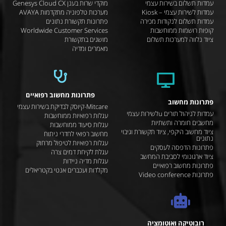
עמדות תשלום בשירות עצמי
מוקדי שרות בענן Genesys Cloud CX
עמדות לשירות עצמי – Kiosk
מערכות טלפוניה מתקדמות AVAYA
עמדות תשלום לנקודות מכירה
פתרונות תקשורת נתונים
קופות רושמות ממוחשבות
Worldwide Customer Services
ציוד נלווה למערכות תשלום
מושגים בתקשורת
מאמרים ומדיה
פתרונות מחשוב רפואיים
פתרונות מחשוב
Mitcare-קיוסק לבדיקת בשירות עצמי
עמדות לניהול תורים uלשירות עצמי
עגלות רפואיות ממוחשבות
מחשבים חומרה ותשתיות
עגלות סיעוד ממוחשבות
ציוד מחשוב היקפי, ציוד תקשורת וגיבוי
מחשוב רפואי לחדרי ניתוח
נתונים
עגלות רפואיות לטיפול מרחוק
פתרונות הדפסה לעסקים
עגלת לקיחת דמים צרה
ציוד ארגונומי לסביבת המחשב
עגלות מדיה ניידות
פתרונות מחשוב רפואיים
מקלדות ועכברים אנטי בקטריאלים
פתרונות Video conference
רובוטיקה ואוטומציה