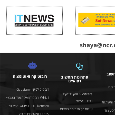
shaya@ncr.c
חשוב
רובוטיקה ואוטומציה
פתרונות מחשוב
רפואיים
ורים
רובוטים לניקיון-Gausium
Mitcare-קיוסק לבדיקת
Whiz i-רובוט לשאיבת אבק וטאטוא
בשירות עצמי
 ותשתיות
Kemaro-רובוט טאטוא תעשייתי
עגלות רפואיות ממוחשבות
פי, ציוד
INDUROS-רובוט גרירה