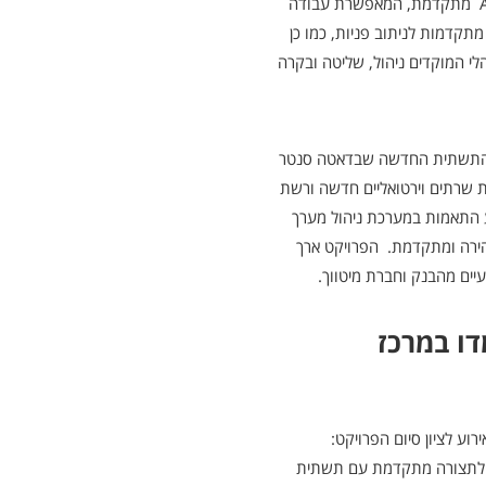
למרכזיית Avaya CM (Communication Manager) מתקדמת, המאפשרת עבודה
 מוקדי שירות Elite עם יכולות מתקדמות לניתוב פניות, כמו כן
Avaya המאפשרת למנהלי המוקדים ניהול, שליטה ובקרה
ל התשתית החדשה שבדאטה סנטר
 שרתים וירטואליים חדשה ורשת
ת דרש ביצוע התאמות במערכת ניהול מערך
ה ובמכשירי הטלפון מבוססי טכנולוגיית IPT מהירה ומתקדמת. הפרויקט ארך
ים מהבנק וחברת מיטווך.
דו במרכז
רוע לציון סיום הפרויקט:
ק לתצורה מתקדמת עם תשתית