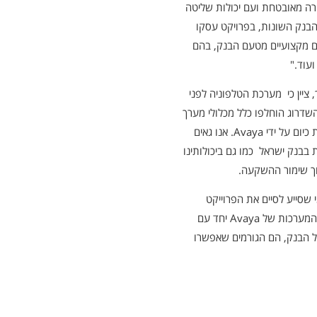
רה מאובטחת ועם יכולות שליטה
בנק השונות, בפרויקט עסקו
A מספר רב של צוותים מקצועיים מטעם הבנק, בהם
עוד."
 ציין כי מערכת הטלפוניה לפני
- 10 שנים. במסגרת השדרוג הוחלפו כלל מכלולי מערך
הטלפוניה בבנק בטכנולוגיה המתקדמת ביותר המוצעת כיום על ידי Avaya. אנו גאים
בנק ישראל כמו גם ביכולותינו
ך שימור ההשקעה.
י שסייע לסיים את הפרוייקט
בהצלחה. היכולות הטכנולוגיות המודרניות שמספקות המערכות של Avaya יחד עם
 של הבנק, הם הגורמים שאפשרו