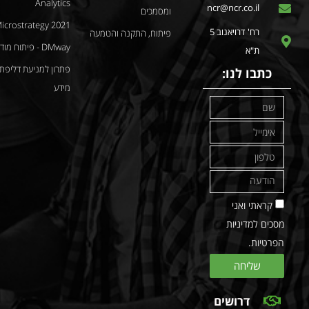
Analytics
ncr@ncr.co.il
ומסמכים
icrostrategy 2021
רח' דרויאנוב 5
פיתוח, התקנה והטמעה
DMway - פיתוח מודלים
ת"א
פתרון למניעת דליפת
כתבו לנו:
מידע
קראתי ואני
מסכים למדיניות
הפרטיות.
שליחה
דרושים