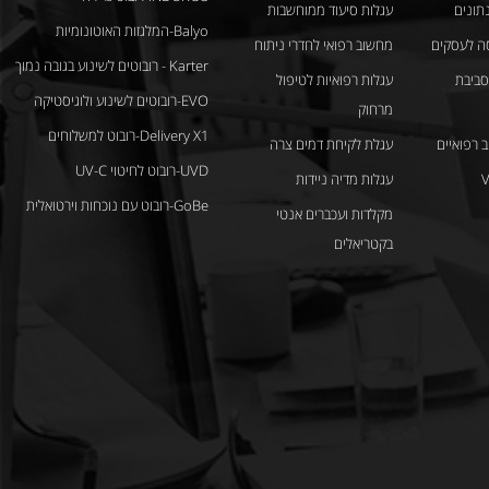
נתונים
עגלות סיעוד ממוחשבות
Balyo-המלגזות האוטונומיות
ה לעסקים
מחשוב רפואי לחדרי ניתוח
Karter - רובוטים לשינוע בגובה נמוך
לסביבת
עגלות רפואיות לטיפול
EVO-רובוטים לשינוע ולוגיסטיקה
מרחוק
Delivery X1-רובוט למשלוחים
 רפואיים
עגלת לקיחת דמים צרה
UVD-רובוט לחיטוי UV-C
Vi
עגלות מדיה ניידות
GoBe-רובוט עם נוכחות וירטואלית
מקלדות ועכברים אנטי
בקטריאלים