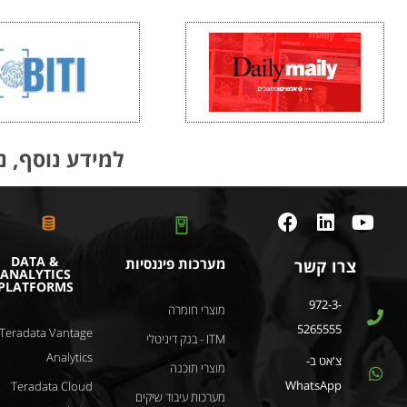
למידע נוסף, נ
DATA &
מערכות פיננסיות
צרו קשר
ANALYTICS
PLATFORMS
972-3-
מוצרי חומרה
5265555
Teradata Vantage
ITM - בנק דיגיטלי
Analytics
צ'אט ב-
מוצרי תוכנה
WhatsApp
Teradata Cloud
מערכות עיבוד שיקים