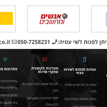
יתן לפנות לשי עטיה:
050-7258231
o.il
מערכות תקשורת
פתרונות מ
עמדות KIOSK לשירות
ומוקדי שירות
עצמי
עמדות לניהול ת
מערכות Call Center ופתרונות
עמדות לניהול תורים וחוויית
uלשירות עצמי
בענן
לקוח
מחשבים חומרה
מוקדי שרות בענן Genesys
עמדות תשלום בשירות עצמי
ציוד מחשוב היק
Cloud CX
עמדות לשירות עצמי –